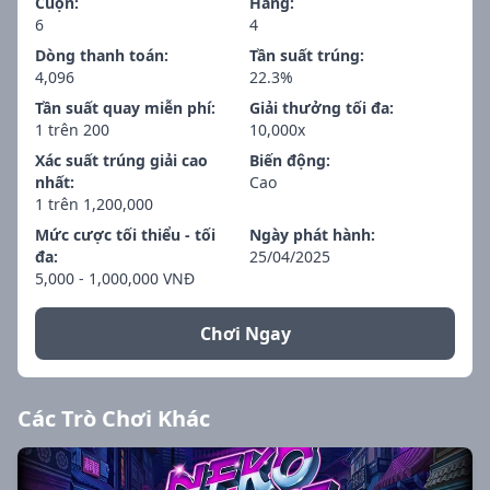
Cuộn:
Hàng:
6
4
Dòng thanh toán:
Tần suất trúng:
4,096
22.3%
Tần suất quay miễn phí:
Giải thưởng tối đa:
1 trên 200
10,000x
Xác suất trúng giải cao
Biến động:
nhất:
Cao
1 trên 1,200,000
Mức cược tối thiểu - tối
Ngày phát hành:
đa:
25/04/2025
5,000 - 1,000,000 VNĐ
Chơi Ngay
Các Trò Chơi Khác