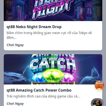
qt88 Neko Night Dream Drop
Đắm chìm trong không gian neon rực rỡ của Tokyo về
đêm...
Chơi Ngay
qt88 Amazing Catch Power Combo
Trải nghiệm đỉnh cao của dòng game câu cá...
Chơi Ngay