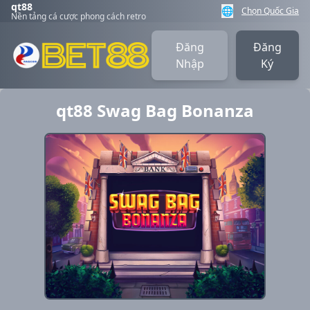
qt88
🌐
Chọn Quốc Gia
Nền tảng cá cược phong cách retro
Đăng
Đăng
Nhập
Ký
qt88 Swag Bag Bonanza