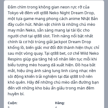
Đắm chìm trong không gian neon rực rỡ của
Tokyo về đêm với qt88 Neko Night Dream Drop,
một tựa game mang phong cách anime Nhật Bản
đầy cuốn hút. Nhân vật chính là những chú mèo
may mắn Neko, sẵn sàng mang lại tài lộc cho
người chơi tại qt88 slot. Tính năng nổi bật nhất
chính là cơ hội trúng giải Jackpot Dream Drop
khổng lồ, biến giấc mơ đổi đời thành hiện thực chỉ
sau một vòng quay. Tại qt88 bet, cơ chế Wild Neko
Respins giúp gia tăng hệ số nhân liên tục mỗi khi
biểu tượng mèo hoang dã xuất hiện. Đồ họa bắt
mắt, hiệu ứng ánh sáng lung linh cùng nhạc nền
sôi động khiến trải nghiệm tại đài qt88 trở nên
khó quên. Hãy để những chú mèo dẫn đường bạn
đến với những kho báu ẩn giấu trong màn đêm
huyền bí.
Cuộn:
Hàng:
5
4