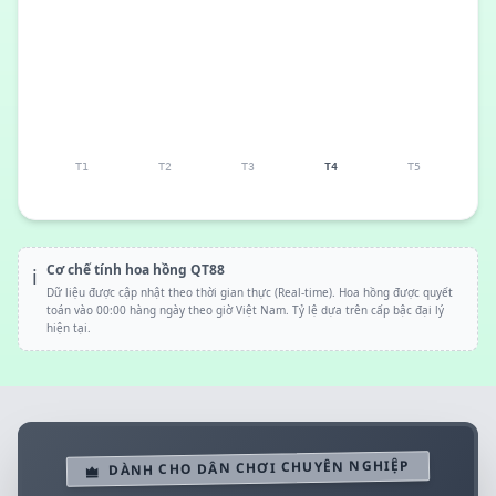
T1
T2
T3
T4
T5
Cơ chế tính hoa hồng QT88
ℹ️
Dữ liệu được cập nhật theo thời gian thực (Real-time). Hoa hồng được quyết
toán vào 00:00 hàng ngày theo giờ Việt Nam. Tỷ lệ dựa trên cấp bậc đại lý
hiện tại.
DÀNH CHO DÂN CHƠI CHUYÊN NGHIỆP