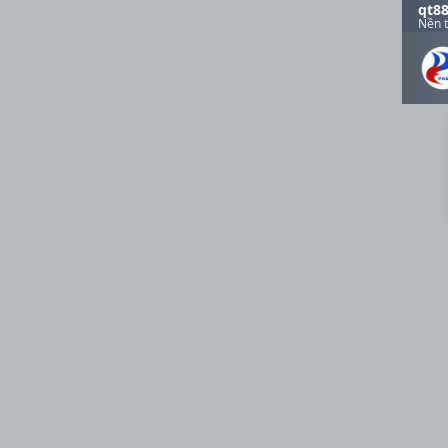
qt8
Nền t