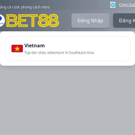
8
🌐
Chọn Quố
ảng cá cược phong cách retro
Đăng Nhập
Đăng 
Vietnam
Top-tier slots adventure in Southeast Asia