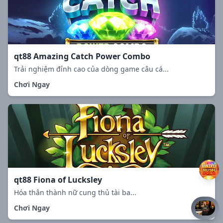
qt88 Amazing Catch Power Combo
Trải nghiệm đỉnh cao của dòng game câu cá...
Chơi Ngay
qt88 Fiona of Lucksley
Hóa thân thành nữ cung thủ tài ba...
Chơi Ngay