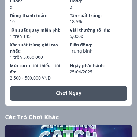
Cuộn:
Hàng:
5
3
Dòng thanh toán:
Tần suất trúng:
10
18.5%
Tần suất quay miễn phí:
Giải thưởng tối đa:
1 trên 145
5,000x
Xác suất trúng giải cao
Biến động:
nhất:
Trung bình
1 trên 5,000,000
Mức cược tối thiểu - tối
Ngày phát hành:
đa:
25/04/2025
2,500 - 500,000 VNĐ
Chơi Ngay
Các Trò Chơi Khác