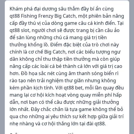
Khám phá đại dương sâu thẳm đầy bí ẩn cùng
qt88 Fishing Frenzy Big Catch, một phiên bản nâng
cấp đầy thú vị của dòng game câu cá kinh điển. Tại
qt88 slot, người chơi sẽ được trang bị cần câu ảo
để săn lùng những chú cá mang giá trị tiền
thưởng khổng lồ. Điểm đặc biệt của trò chơi này
chính là cơ chế Big Catch, nơi các biểu tượng ngư
dân không chỉ thu thập tiền thưởng mà còn giúp
nâng cấp các loài cá bé thành cá lớn với giá trị cao
hơn. Đồ họa sắc nét cùng âm thanh sóng biển rì
rào tạo nên trải nghiệm thư giãn nhưng không
kém phần kịch tính. Với qt88 bet, mỗi lần quay đều
mang lại cơ hội kích hoạt vòng quay miễn phí hấp
dẫn, nơi bạn có thể câu được những giải thưởng
lớn nhất. Đây chắc chắn là tựa game không thể bỏ
qua cho những ai yêu thích sự kết hợp giữa giải trí
nhẹ nhàng và cơ hội thắng lớn tại đài qt88.